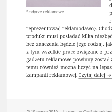
d
Słodycze reklamowe
reprezentować reklamodawcę. Chodzi
produkt musi posiadać kilka niezbę
bez znaczenia będzie jego rodzaj, j
z tym wszelkie prace związane z p
gadżetu reklamowe powinny zostać zl
temu również można liczyć na lepsz
kampanii reklamowej.
Czytaj dalej
Sł
Opublikowano
10 marca 2019
Autor
user
Kategorie
Gadżety rekla