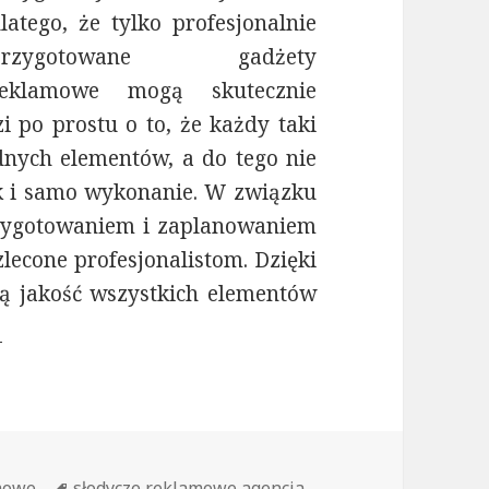
latego, że tylko profesjonalnie
przygotowane gadżety
reklamowe mogą skutecznie
 po prostu o to, że każdy taki
dnych elementów, a do tego nie
ak i samo wykonanie. W związku
rzygotowaniem i zaplanowaniem
econe profesjonalistom. Dzięki
ą jakość wszystkich elementów
odycze reklamowe- profesjonalnie przygotowan
mowe
Tagi
słodycze reklamowe agencja