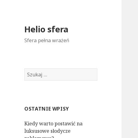
Helio sfera
Sfera pełna wrażeń
S
z
u
k
a
OSTATNIE WPISY
j
:
Kiedy warto postawić na
luksusowe słodycze