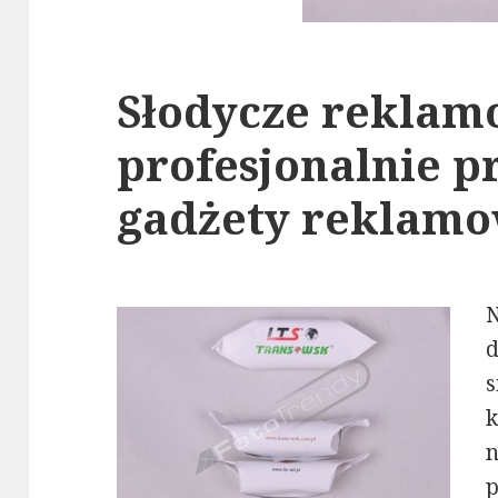
Słodycze reklam
profesjonalnie 
gadżety reklam
d
s
k