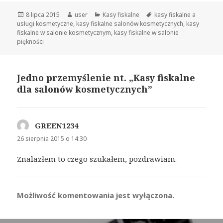
Opublikowano
8 lipca 2015
Autor
user
Kategorie
Kasy fiskalne
Tagi
kasy fiskalne a
usługi kosmetyczne
,
kasy fiskalne salonów kosmetycznych
,
kasy
fiskalne w salonie kosmetycznym
,
kasy fiskalne w salonie
piękności
Jedno przemyślenie nt. „Kasy fiskalne
dla salonów kosmetycznych”
GREEN1234
pisze:
26 sierpnia 2015 o 14:30
Znalazłem to czego szukałem, pozdrawiam.
Możliwość komentowania jest wyłączona.