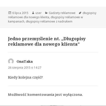
Opublikowano
6 lipca 2015
Autor
user
Kategorie
Gadżety reklamowe
Tagi
długopisy
reklamowe dla nowego klienta
,
długopisy reklamowe w
kampaniach
,
długopisy reklamowe z nadrukiem
Jedno przemyślenie nt. „Długopisy
reklamowe dla nowego klienta”
OnaTaka
pisze:
26 sierpnia 2015 o 14:27
Kiedy kolejna część?
Możliwość komentowania jest wyłączona.