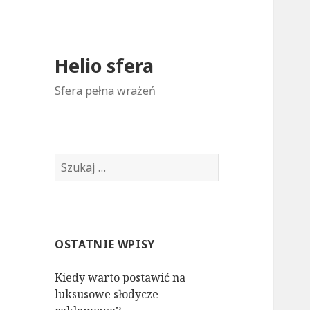
Helio sfera
Sfera pełna wrażeń
S
z
u
k
a
OSTATNIE WPISY
j
:
Kiedy warto postawić na
luksusowe słodycze