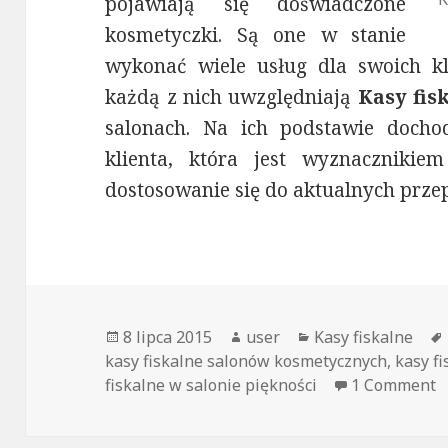
pojawiają się doświadczone
kosmetyczki. Są one w stanie
wykonać wiele usług dla swoich kl
każdą z nich uwzględniają
Kasy fis
salonach. Na ich podstawie dochod
klienta, która jest wyznacznikie
dostosowanie się do aktualnych prze
Opublikowano
8 lipca 2015
Autor
user
Kategorie
Kasy fiskalne
kasy fiskalne salonów kosmetycznych
,
kasy f
fiskalne w salonie piękności
1 Comment