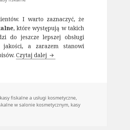
ientów. I warto zaznaczyć, że
kalne
, które występują w takich
zi do jeszcze lepszej obsługi
m jakości, a zarazem stanowi
pisów.
Czytaj dalej
Kasy fiskalne dla salonów ko
Tagi
kasy fiskalne a usługi kosmetyczne
,
iskalne w salonie kosmetycznym
,
kasy