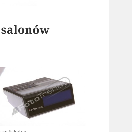
a salonów
asy fiskalne