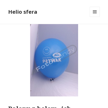
Helio sfera
MENU
I
WIDGETY