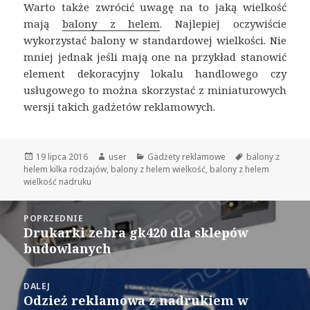
Warto także zwrócić uwagę na to jaką wielkość
mają
balony z helem
. Najlepiej oczywiście
wykorzystać balony w standardowej wielkości. Nie
mniej jednak jeśli mają one na przykład stanowić
element dekoracyjny lokalu handlowego czy
usługowego to można skorzystać z miniaturowych
wersji takich gadżetów reklamowych.
Opublikowano
19 lipca 2016
Autor
user
Kategorie
Gadżety reklamowe
Tagi
balony z
helem kilka rodzajów
,
balony z helem wielkość
,
balony z helem
wielkość nadruku
Nawigacja
POPRZEDNIE
wpisu
Drukarki zebra gk420 dla sklepów
Poprzedni
budowlanych
wpis:
DALEJ
Odzież reklamowa z nadrukiem w
Następny